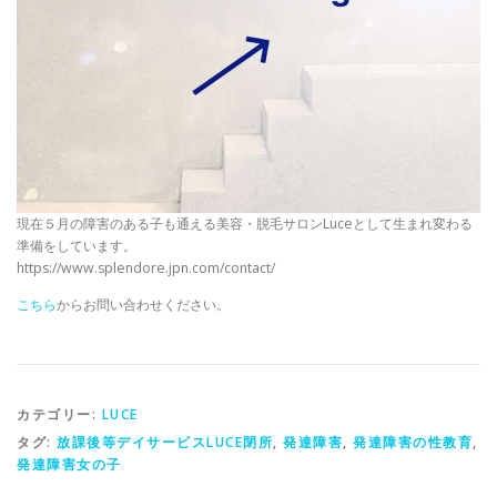
現在５月の障害のある子も通える美容・脱毛サロンLuceとして生まれ変わる
準備をしています。
https://www.splendore.jpn.com/contact/
こちら
からお問い合わせください。
カテゴリー:
LUCE
タグ:
放課後等デイサービスLUCE閉所
,
発達障害
,
発達障害の性教育
,
発達障害女の子