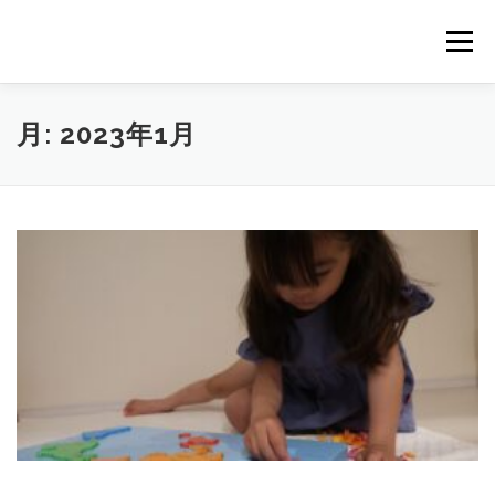
コ
ン
メニュー
テ
ン
ツ
へ
FEATURES
ABOUT
SERVICES
SHOWREEL
月:
2023年1月
ス
キ
ッ
プ
GALLERY
NEWS
CONTACT